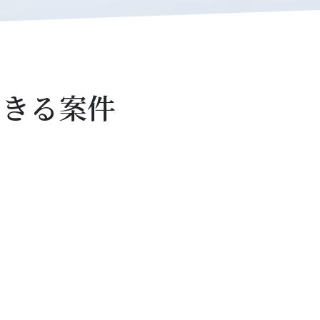
できる案件
胆な投資促進税制・経営強化税制】
を含む高付加価値な設備投資（中小企
5億円以上）に対して、大幅な税制優遇
用できる新制度です。
促進税制】