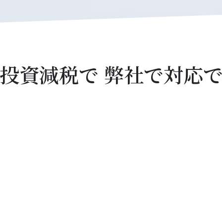
投資減税で 弊社で対応
】
【中小企業省力化投資補助金】
【大
業
IoTやロボット等の導入による、人手不足
建物
の新
の解消と労働生産性向上のための省力化投
業で
資を支援する補助金です。
が利
づくり補助金】
【地域未来投資