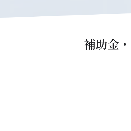
補助金・
【中小企業成長加速化補助金
将来の売上高100億円を目指す中小企
の、大胆な設備投資（工場・物流拠点
設など）を支援する補助金です。
【もの