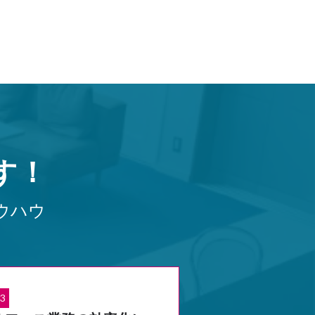
す！
ウハウ
3