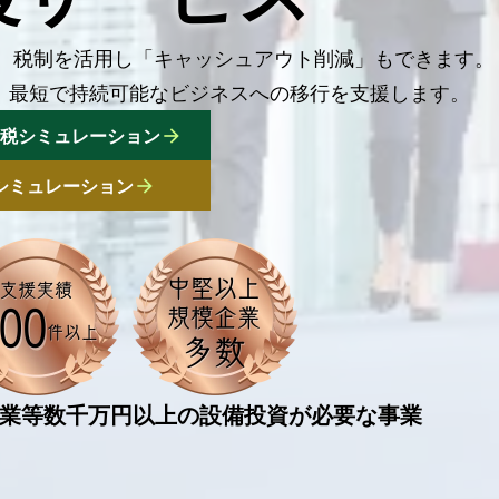
、税制を活用し「キャッシュアウト削減」もできます。
、最短で持続可能なビジネスへの移行を支援します。
arrow_forward
税シミュレーション
arrow_forward
シミュレーション
業等数千万円以上の設備投資が必要な事業