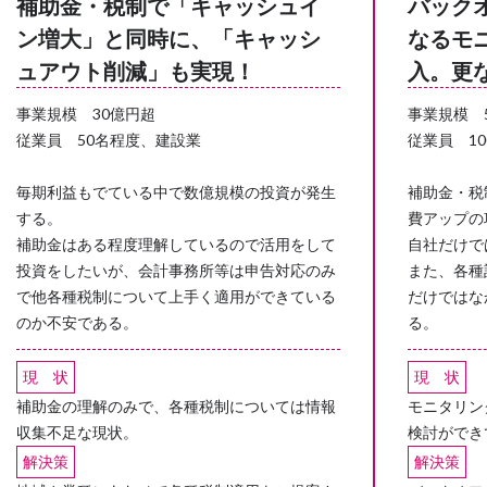
補助金・税制で「キャッシュイ
バック
ン増大」と同時に、「キャッシ
なるモ
ュアウト削減」も実現！
入。更
事業規模 30億円超
事業規模 
従業員 50名程度、建設業
従業員 1
毎期利益もでている中で数億規模の投資が発生
補助金・税
する。
費アップの
補助金はある程度理解しているので活用をして
自社だけで
投資をしたいが、会計事務所等は申告対応のみ
また、各種
で他各種税制について上手く適用ができている
だけではな
のか不安である。
る。
現 状
現 状
補助金の理解のみで、各種税制については情報
モニタリン
収集不足な現状。
検討ができ
解決策
解決策